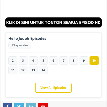
Hello Jodoh Episodes
13 episodes
2
3
4
5
6
7
8
9
10
11
12
13
14
View All Episodes