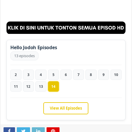
Hello Jodoh Episodes
13 episodes
2
3
4
5
6
7
8
9
10
11
12
13
14
View All Episodes