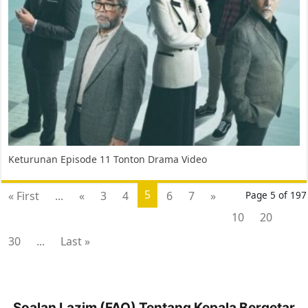
Keturunan Episode 11 Tonton Drama Video
5
« First
...
«
3
4
6
7
»
Page 5 of 197
10
20
30
...
Last »
Soalan Lazim (FAQ) Tentang Kepala Bergetar