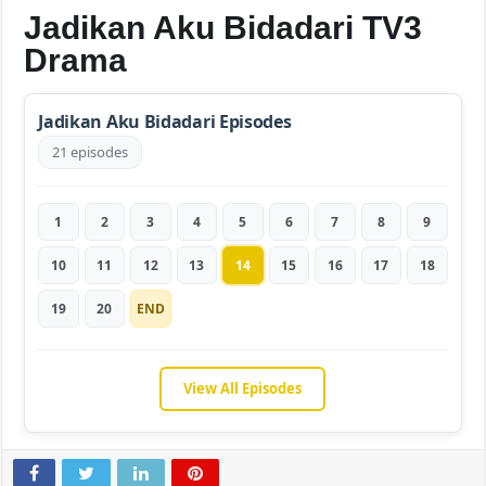
Jadikan Aku Bidadari TV3
Drama
Jadikan Aku Bidadari Episodes
21 episodes
1
2
3
4
5
6
7
8
9
10
11
12
13
14
15
16
17
18
19
20
END
View All Episodes