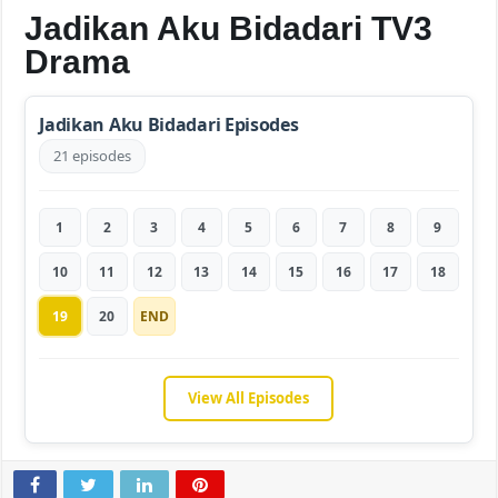
Jadikan Aku Bidadari TV3
Drama
Jadikan Aku Bidadari Episodes
21 episodes
1
2
3
4
5
6
7
8
9
10
11
12
13
14
15
16
17
18
19
20
END
View All Episodes