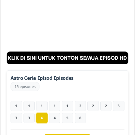
Astro Ceria Episod Episodes
15 episodes
1
1
1
1
1
2
2
2
3
3
3
4
4
5
6