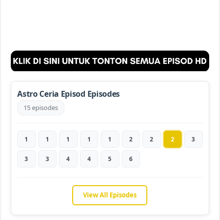
Astro Ceria Episod Episodes
15 episodes
1
1
1
1
1
2
2
2
3
3
3
4
4
5
6
View All Episodes