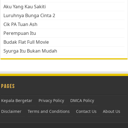
Aku Yang Kau Sakiti
Luruhnya Bunga Cinta 2
Cik PA Tuan Ash
Perempuan Itu
Budak Flat Full Movie
Syurga Itu Bukan Mudah
Pages
Kepala Bergetar
Privacy Policy
DMCA Policy
Disclaimer
Terms and Conditions
Contact Us
About Us