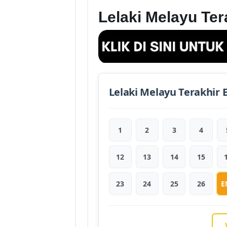
Lelaki Melayu Te
Lelaki Melayu Terakhir 
1
2
3
4
12
13
14
15
23
24
25
26
E