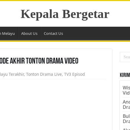
Kepala Bergetar
m Melayu
About Us
Contact Us
sode Akhir Tonton Drama Video
layu Terakhir
,
Tonton Drama Live
,
TV3 Episod
Kirim
Wis
Vi
Ano
Dr
Bul
Dr