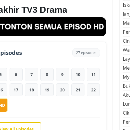
Is
rakhir TV3 Drama
Jan
Mal
Pe
Cin
Wan
Episodes
27 episodes
La
Men
5
6
7
8
9
10
11
My 
Buk
16
17
18
19
20
21
22
Aku
Lur
ND
Cik
Pe
View All Episodes