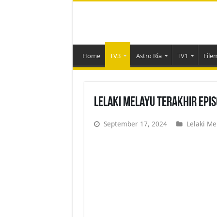
Home
TV3
Astro Ria
TV1
File
Lelaki Melayu Terakhir Epi
September 17, 2024
Lelaki Me