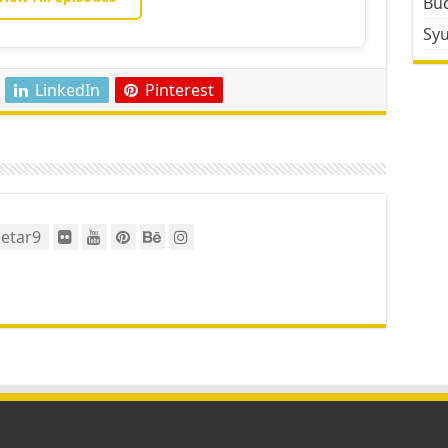
Bud
Sy
LinkedIn
Pinterest
etar9