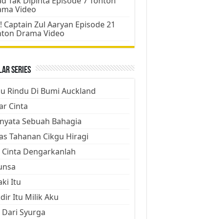
d Tak Dipinta Episode 7 Tonton
ama Video
! Captain Zul Aaryan Episode 21
nton Drama Video
ar Series
ju Rindu Di Bumi Auckland
ar Cinta
nyata Sebuah Bahagia
as Tahanan Cikgu Hiragi
 Cinta Dengarkanlah
unsa
aki Itu
dir Itu Milik Aku
 Dari Syurga