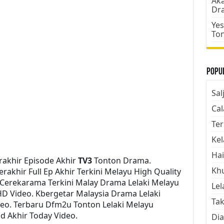
Aka
Dr
Yes
To
Popul
Sal
Cal
Ter
Kel
Hai
rakhir Episode Akhir
TV3
Tonton Drama.
Kh
akhir Full Ep Akhir Terkini Melayu High Quality
 Cerekarama Terkini Malay Drama Lelaki Melayu
Lel
HD Video. Kbergetar Malaysia Drama Lelaki
Tak
ideo. Terbaru Dfm2u Tonton Lelaki Melayu
od Akhir Today Video.
Dia