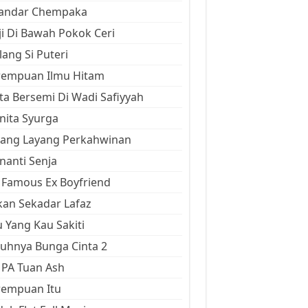
kandar Chempaka
ji Di Bawah Pokok Ceri
ang Si Puteri
rempuan Ilmu Hitam
ta Bersemi Di Wadi Safiyyah
ita Syurga
yang Layang Perkahwinan
anti Senja
Famous Ex Boyfriend
an Sekadar Lafaz
 Yang Kau Sakiti
uhnya Bunga Cinta 2
 PA Tuan Ash
rempuan Itu