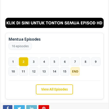
Mentua Episodes
16 episodes
1
2
3
4
5
6
7
8
9
10
11
12
13
14
15
END
View All Episodes