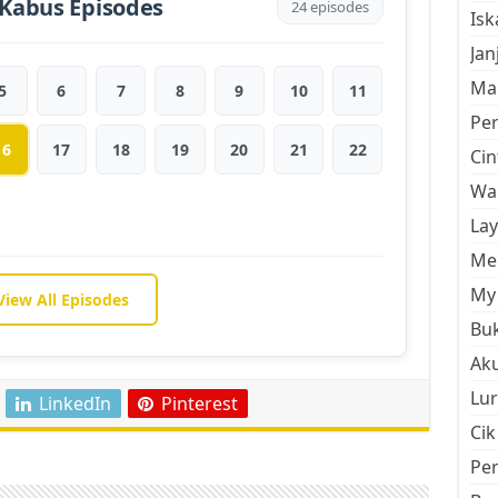
Kabus Episodes
24 episodes
Is
Jan
Mal
5
6
7
8
9
10
11
Pe
16
17
18
19
20
21
22
Cin
Wan
La
Men
My 
View All Episodes
Buk
Aku
Lur
LinkedIn
Pinterest
Cik
Pe