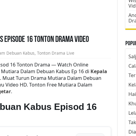
Wis
Vi
Ano
Dr
 Episode 16 Tonton Drama Video
Popul
lam Debuan Kabus
,
Tonton Drama Live
Sal
isod 16 Tonton Drama — Watch Online
Cal
 Mutiara Dalam Debuan Kabus Ep 16 di
Kepala
Ter
4u. Muat Turun Drama Mutiara Dalam Debuan
ayu Video HD. Tonton Free Mutiara Dalam
Kel
etar
.
Hai
Kh
ebuan Kabus Episod 16
Lel
Tak
Dia