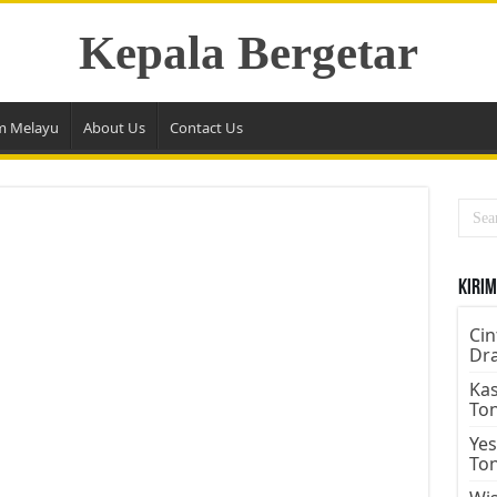
Kepala Bergetar
m Melayu
About Us
Contact Us
Kirim
Cin
Dr
Kas
To
Yes
To