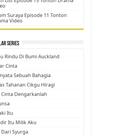
h List Episode 15 Tonton Drama
deo
m Suraya Episode 11 Tonton
ama Video
ar Series
ju Rindu Di Bumi Auckland
ar Cinta
nyata Sebuah Bahagia
as Tahanan Cikgu Hiragi
 Cinta Dengarkanlah
unsa
aki Itu
dir Itu Milik Aku
 Dari Syurga