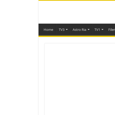
Home
TV3
Astro Ria
TV1
File