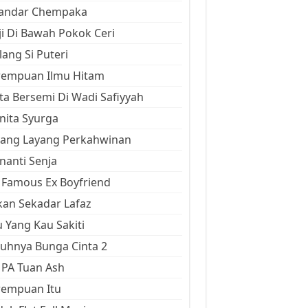
kandar Chempaka
ji Di Bawah Pokok Ceri
ang Si Puteri
rempuan Ilmu Hitam
ta Bersemi Di Wadi Safiyyah
ita Syurga
yang Layang Perkahwinan
anti Senja
Famous Ex Boyfriend
an Sekadar Lafaz
 Yang Kau Sakiti
uhnya Bunga Cinta 2
 PA Tuan Ash
rempuan Itu