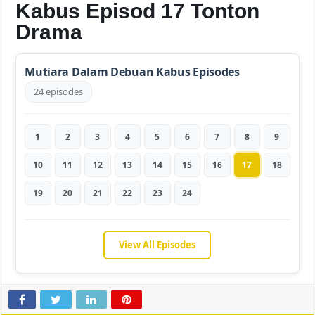
Kabus Episod 17 Tonton
Drama
Mutiara Dalam Debuan Kabus Episodes
24 episodes
1
2
3
4
5
6
7
8
9
10
11
12
13
14
15
16
17
18
19
20
21
22
23
24
View All Episodes