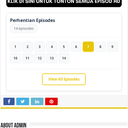
Perhentian Episodes
14 episodes
1
2
3
4
5
6
7
8
9
10
11
12
13
14
View All Episodes
About admin