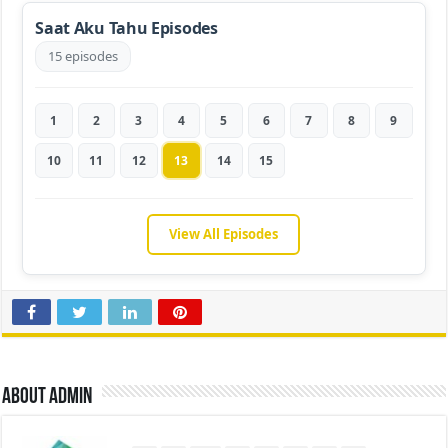
Saat Aku Tahu Episodes
15 episodes
1
2
3
4
5
6
7
8
9
10
11
12
13
14
15
View All Episodes
About admin