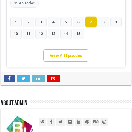
15 episodes
1
2
3
4
5
6
7
8
9
10
11
12
13
14
15
View All Episodes
About admin