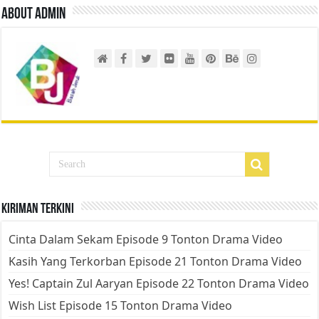
About admin
Kiriman Terkini
Cinta Dalam Sekam Episode 9 Tonton Drama Video
Kasih Yang Terkorban Episode 21 Tonton Drama Video
Yes! Captain Zul Aaryan Episode 22 Tonton Drama Video
Wish List Episode 15 Tonton Drama Video