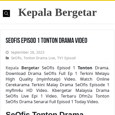
Kepala Bergetar
SeOfis Episod 1 Tonton Drama Video
September 28, 2023
SeOfis
,
Tonton Drama Live
,
TV1 Episod
Kepala
Bergetar
SeOfis Episod 1
Tonton
Drama.
Download Drama SeOfis Full Ep 1 Terkini Melayu
High Quality (myinfotaip) Video. Watch Online
Cerekarama Terkini Malay Drama SeOfis Episode 1
myflm4u HD Video. Kbergetar Malaysia Drama
SeOfis Live Epi 1 Video. Terbaru Dfm2u Tonton
SeOfis Drama Senarai Full Episod 1 Today Video.
SeOfis Tonton Drama