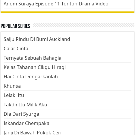
Anom Suraya Episode 11 Tonton Drama Video
Popular Series
Salju Rindu Di Bumi Auckland
Calar Cinta
Ternyata Sebuah Bahagia
Kelas Tahanan Cikgu Hiragi
Hai Cinta Dengarkanlah
Khunsa
Lelaki Itu
Takdir Itu Milik Aku
Dia Dari Syurga
Iskandar Chempaka
Janji Di Bawah Pokok Ceri