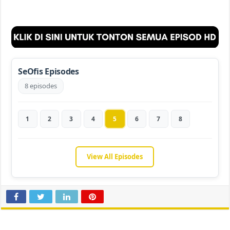
SeOfis Episodes
8 episodes
1
2
3
4
5
6
7
8
View All Episodes