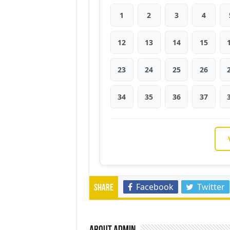
1
2
3
4
12
13
14
15
23
24
25
26
34
35
36
37
Facebook
Twitter
Share