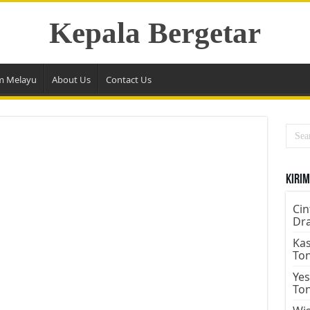
Kepala Bergetar
m Melayu
About Us
Contact Us
Kirim
Cin
Dr
Kas
To
Yes
To