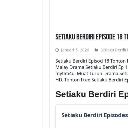
Setiaku Berdiri Episode 18 
Januari 5, 2026
Setiaku Berdiri
Setiaku Berdiri Episod 18 Tonto
Malay Drama Setiaku Berdiri Ep 1
myflm4u. Muat Turun Drama Setiak
HD. Tonton Free Setiaku Berdiri E
Setiaku Berdiri 
Setiaku Berdiri Episodes