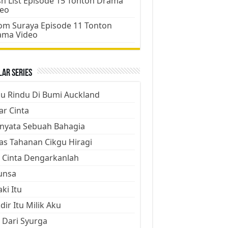
h List Episode 15 Tonton Drama
deo
m Suraya Episode 11 Tonton
ama Video
ar Series
ju Rindu Di Bumi Auckland
ar Cinta
nyata Sebuah Bahagia
as Tahanan Cikgu Hiragi
 Cinta Dengarkanlah
unsa
aki Itu
dir Itu Milik Aku
 Dari Syurga