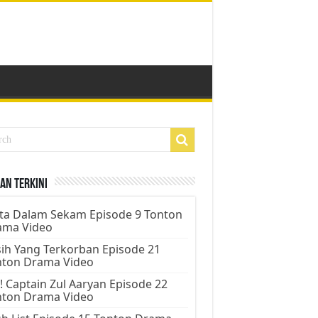
an Terkini
ta Dalam Sekam Episode 9 Tonton
ama Video
ih Yang Terkorban Episode 21
nton Drama Video
! Captain Zul Aaryan Episode 22
nton Drama Video