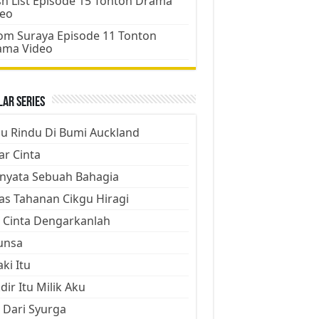
h List Episode 15 Tonton Drama
deo
m Suraya Episode 11 Tonton
ama Video
ar Series
ju Rindu Di Bumi Auckland
ar Cinta
nyata Sebuah Bahagia
as Tahanan Cikgu Hiragi
 Cinta Dengarkanlah
unsa
aki Itu
dir Itu Milik Aku
 Dari Syurga