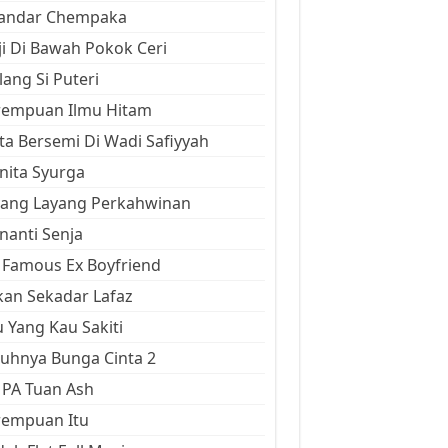
kandar Chempaka
ji Di Bawah Pokok Ceri
ang Si Puteri
rempuan Ilmu Hitam
ta Bersemi Di Wadi Safiyyah
ita Syurga
yang Layang Perkahwinan
anti Senja
Famous Ex Boyfriend
an Sekadar Lafaz
 Yang Kau Sakiti
uhnya Bunga Cinta 2
 PA Tuan Ash
rempuan Itu