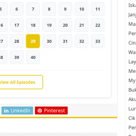
Is
5
6
7
8
9
10
11
Jan
Mal
16
17
18
19
20
21
22
Pe
27
28
29
30
31
32
33
Cin
Wan
38
39
40
La
Men
My 
View All Episodes
Buk
Aku
Lur
LinkedIn
Pinterest
Cik
Pe