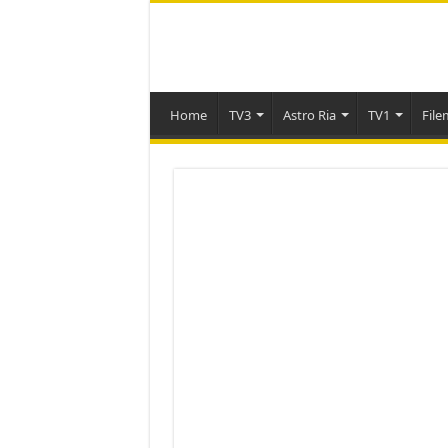
Home
TV3
Astro Ria
TV1
File