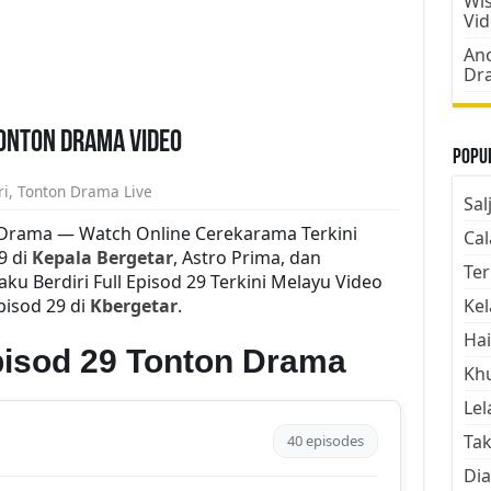
Wis
Vi
Ano
Dr
Tonton Drama Video
Popul
ri
,
Tonton Drama Live
Sal
n Drama — Watch Online Cerekarama Terkini
Cal
9 di
Kepala Bergetar
, Astro Prima, dan
Ter
u Berdiri Full Episod 29 Terkini Melayu Video
pisod 29 di
Kbergetar
.
Kel
Hai
Episod 29 Tonton Drama
Kh
Lel
Tak
40 episodes
Dia