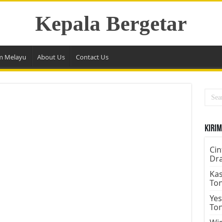
Kepala Bergetar
m Melayu
About Us
Contact Us
Kirim
Cin
Dr
Kas
To
Yes
To