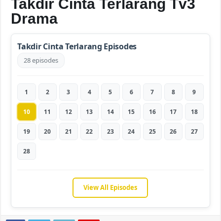
Takdir Cinta Terlarang Tv3
Drama
Takdir Cinta Terlarang Episodes
28 episodes
1
2
3
4
5
6
7
8
9
10
11
12
13
14
15
16
17
18
19
20
21
22
23
24
25
26
27
28
View All Episodes