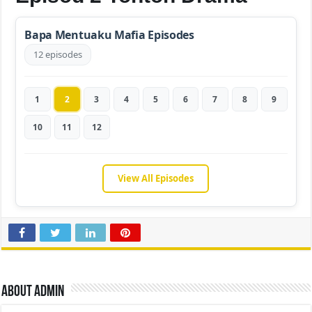
Bapa Mentuaku Mafia Episodes
12 episodes
1
2
3
4
5
6
7
8
9
10
11
12
View All Episodes
About admin