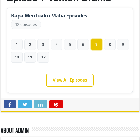
Bapa Mentuaku Mafia Episodes
12 episodes
1
2
3
4
5
6
7
8
9
10
11
12
View All Episodes
About admin