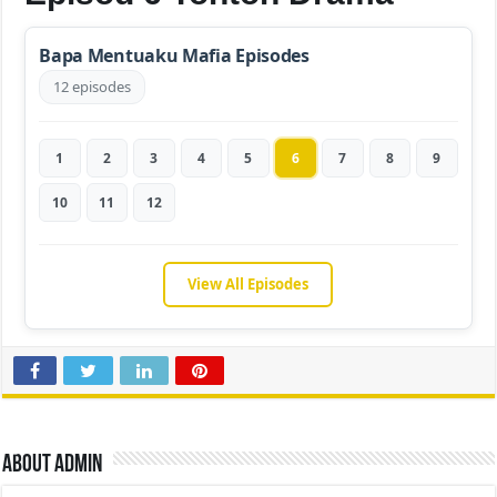
Bapa Mentuaku Mafia Episodes
12 episodes
1
2
3
4
5
6
7
8
9
10
11
12
View All Episodes
About admin