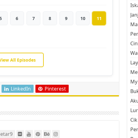
Is
Jan
5
6
7
8
9
10
11
Mal
Pe
Cin
Wan
View All Episodes
La
Men
My 
LinkedIn
Pinterest
Buk
Aku
Lur
Cik
Pe
etar9