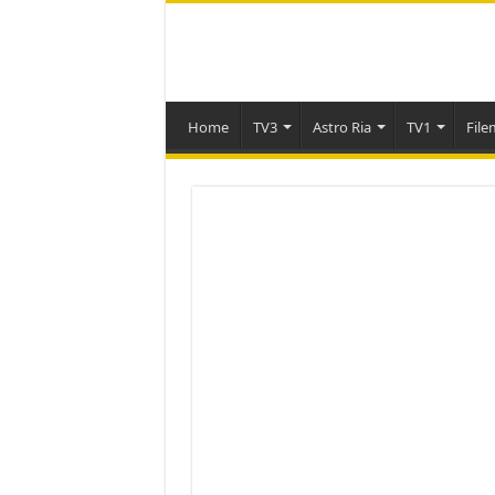
Home
TV3
Astro Ria
TV1
File