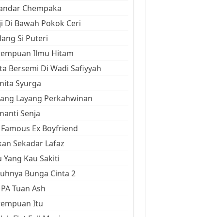
kandar Chempaka
ji Di Bawah Pokok Ceri
ang Si Puteri
rempuan Ilmu Hitam
ta Bersemi Di Wadi Safiyyah
ita Syurga
yang Layang Perkahwinan
anti Senja
Famous Ex Boyfriend
an Sekadar Lafaz
 Yang Kau Sakiti
uhnya Bunga Cinta 2
 PA Tuan Ash
rempuan Itu