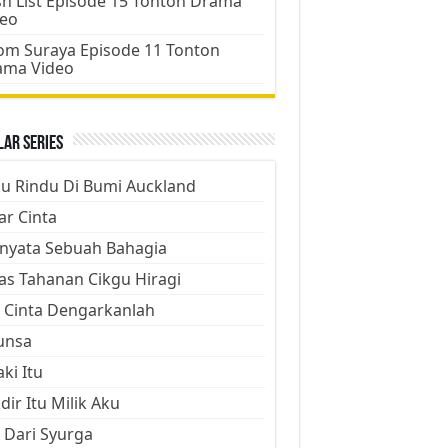
h List Episode 15 Tonton Drama
deo
m Suraya Episode 11 Tonton
ama Video
ar Series
ju Rindu Di Bumi Auckland
ar Cinta
nyata Sebuah Bahagia
as Tahanan Cikgu Hiragi
 Cinta Dengarkanlah
unsa
aki Itu
dir Itu Milik Aku
 Dari Syurga