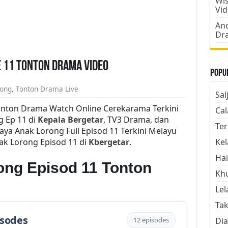
Wis
Vi
Ano
Dr
 11 Tonton Drama Video
Popul
rong
,
Tonton Drama Live
Sal
onton Drama Watch Online Cerekarama Terkini
Cal
 Ep 11 di
Kepala Bergetar
, TV3 Drama, dan
Ter
a Anak Lorong Full Episod 11 Terkini Melayu
ak Lorong Episod 11 di
Kbergetar
.
Kel
Hai
ng Episod 11 Tonton
Kh
Lel
Tak
isodes
12 episodes
Dia