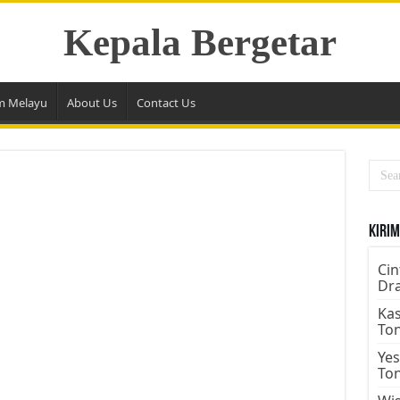
Kepala Bergetar
m Melayu
About Us
Contact Us
Kirim
Cin
Dr
Kas
To
Yes
To