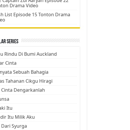
! Captain Zul Aaryan Episode 22
nton Drama Video
h List Episode 15 Tonton Drama
deo
ar Series
ju Rindu Di Bumi Auckland
ar Cinta
nyata Sebuah Bahagia
as Tahanan Cikgu Hiragi
 Cinta Dengarkanlah
unsa
aki Itu
dir Itu Milik Aku
 Dari Syurga