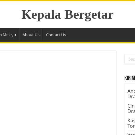
Kepala Bergetar
m Melayu
About Us
Contact Us
Kirim
Ano
Dr
Cin
Dr
Kas
To