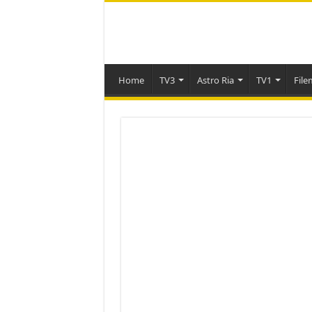
Home
TV3
Astro Ria
TV1
File