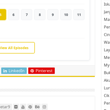
Is
Jan
5
6
7
8
9
10
11
Mal
Pe
Cin
Wan
View All Episodes
La
Men
My 
LinkedIn
Pinterest
Buk
Aku
Lur
Cik
Pe
etar9