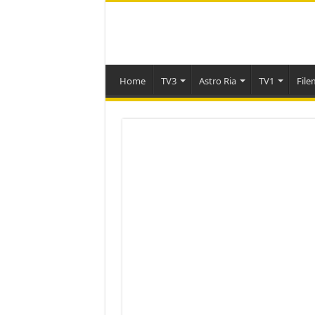
Home
TV3
Astro Ria
TV1
File