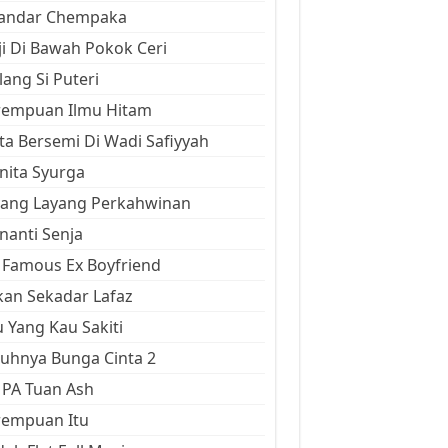
kandar Chempaka
ji Di Bawah Pokok Ceri
ang Si Puteri
rempuan Ilmu Hitam
ta Bersemi Di Wadi Safiyyah
ita Syurga
yang Layang Perkahwinan
anti Senja
Famous Ex Boyfriend
an Sekadar Lafaz
 Yang Kau Sakiti
uhnya Bunga Cinta 2
 PA Tuan Ash
rempuan Itu