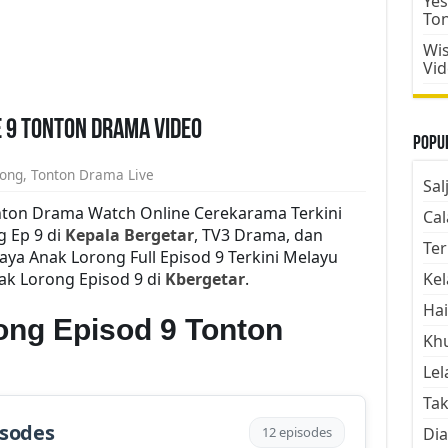
Yes
To
Wis
Vi
 9 Tonton Drama Video
Popul
rong
,
Tonton Drama Live
Sal
nton Drama Watch Online Cerekarama Terkini
Cal
 Ep 9 di
Kepala Bergetar
, TV3 Drama, dan
Ter
a Anak Lorong Full Episod 9 Terkini Melayu
ak Lorong Episod 9 di
Kbergetar
.
Kel
Hai
ng Episod 9 Tonton
Kh
Lel
Tak
isodes
12 episodes
Dia