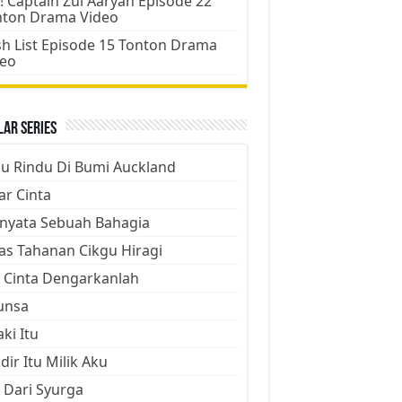
! Captain Zul Aaryan Episode 22
nton Drama Video
h List Episode 15 Tonton Drama
deo
ar Series
ju Rindu Di Bumi Auckland
ar Cinta
nyata Sebuah Bahagia
as Tahanan Cikgu Hiragi
 Cinta Dengarkanlah
unsa
aki Itu
dir Itu Milik Aku
 Dari Syurga