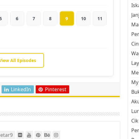
Is
Jan
5
6
7
8
9
10
11
Mal
Pe
Cin
Wan
View All Episodes
La
Men
My 
LinkedIn
Pinterest
Buk
Aku
Lur
Cik
Pe
etar9