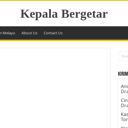
Kepala Bergetar
m Melayu
About Us
Contact Us
Kirim
Ano
Dr
Cin
Dr
Kas
To