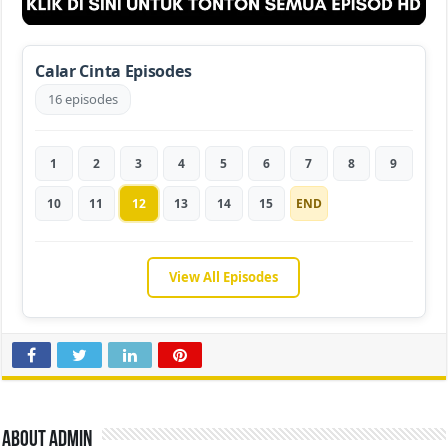
Calar Cinta Episodes
16 episodes
1
2
3
4
5
6
7
8
9
10
11
12
13
14
15
END
View All Episodes
About admin