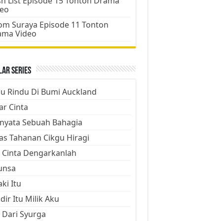
h List Episode 15 Tonton Drama
deo
m Suraya Episode 11 Tonton
ama Video
ar Series
ju Rindu Di Bumi Auckland
ar Cinta
nyata Sebuah Bahagia
as Tahanan Cikgu Hiragi
 Cinta Dengarkanlah
unsa
aki Itu
dir Itu Milik Aku
 Dari Syurga