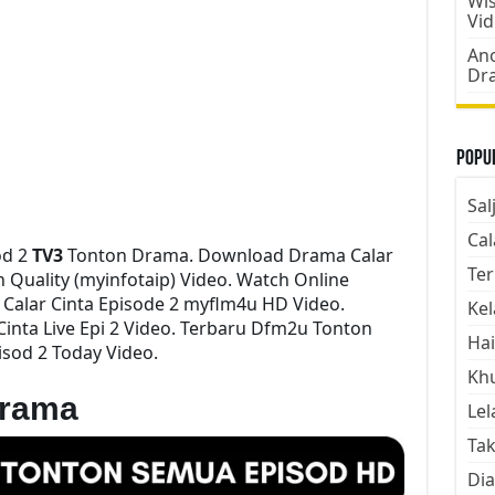
Wis
Vi
Ano
Dr
Popul
Sal
Cal
od 2
TV3
Tonton Drama. Download Drama Calar
Ter
gh Quality (myinfotaip) Video. Watch Online
Calar Cinta Episode 2 myflm4u HD Video.
Kel
inta Live Epi 2 Video. Terbaru Dfm2u Tonton
Hai
isod 2 Today Video.
Kh
Drama
Lel
Tak
Dia