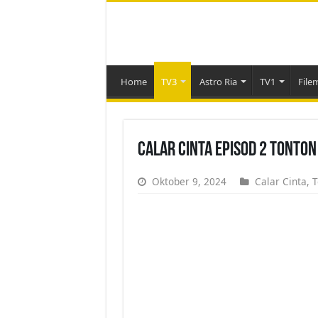
Home
TV3
Astro Ria
TV1
File
Calar Cinta Episod 2 Tonton
Oktober 9, 2024
Calar Cinta
,
T