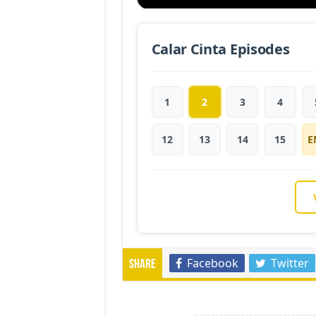
Calar Cinta Episodes
1
2
3
4
12
13
14
15
E
Facebook
Twitter
Share