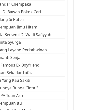
kandar Chempaka
ji Di Bawah Pokok Ceri
ang Si Puteri
rempuan Ilmu Hitam
ta Bersemi Di Wadi Safiyyah
ita Syurga
yang Layang Perkahwinan
anti Senja
Famous Ex Boyfriend
an Sekadar Lafaz
 Yang Kau Sakiti
uhnya Bunga Cinta 2
 PA Tuan Ash
rempuan Itu