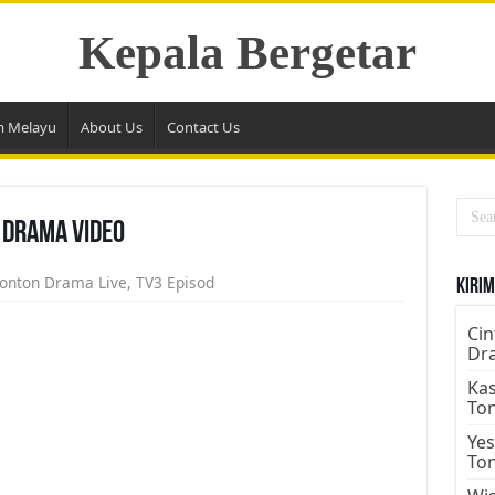
Kepala Bergetar
m Melayu
About Us
Contact Us
 Drama Video
onton Drama Live
,
TV3 Episod
Kirim
Cin
Dr
Kas
To
Yes
To