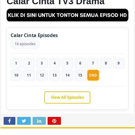
Calar Cinta TV3 Drama
Calar Cinta Episodes
16 episodes
1
2
3
4
5
6
7
8
9
10
11
12
13
14
15
END
View All Episodes