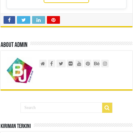
About admin
Kiriman Terkini