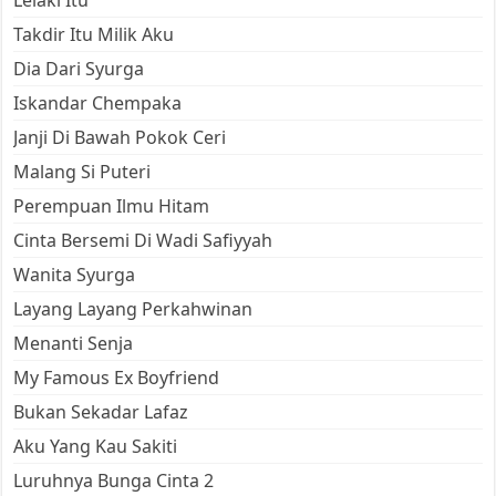
Lelaki Itu
Takdir Itu Milik Aku
Dia Dari Syurga
Iskandar Chempaka
Janji Di Bawah Pokok Ceri
Malang Si Puteri
Perempuan Ilmu Hitam
Cinta Bersemi Di Wadi Safiyyah
Wanita Syurga
Layang Layang Perkahwinan
Menanti Senja
My Famous Ex Boyfriend
Bukan Sekadar Lafaz
Aku Yang Kau Sakiti
Luruhnya Bunga Cinta 2