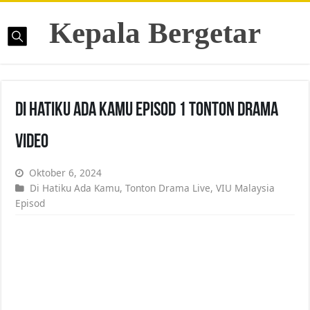
Kepala Bergetar
Di Hatiku Ada Kamu Episod 1 Tonton Drama
Video
Oktober 6, 2024
Di Hatiku Ada Kamu
,
Tonton Drama Live
,
VIU Malaysia
Episod