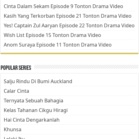
Cinta Dalam Sekam Episode 9 Tonton Drama Video
Kasih Yang Terkorban Episode 21 Tonton Drama Video
Yes! Captain Zul Aaryan Episode 22 Tonton Drama Video
Wish List Episode 15 Tonton Drama Video
Anom Suraya Episode 11 Tonton Drama Video
Popular Series
Salju Rindu Di Bumi Auckland
Calar Cinta
Ternyata Sebuah Bahagia
Kelas Tahanan Cikgu Hiragi
Hai Cinta Dengarkanlah
Khunsa