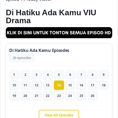
Di Hatiku Ada Kamu VIU
Drama
Di Hatiku Ada Kamu Episodes
26 episodes
1
2
3
4
5
6
7
8
9
10
11
12
13
14
15
16
17
18
19
20
21
22
23
24
25
26
View All Episodes