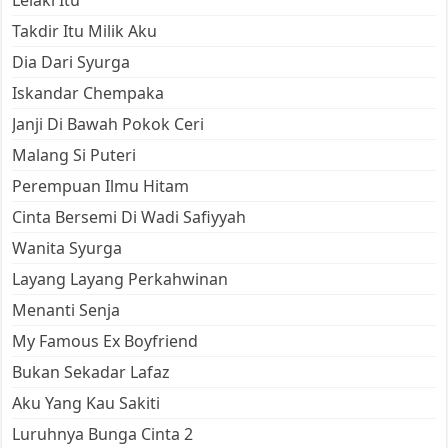
Lelaki Itu
Takdir Itu Milik Aku
Dia Dari Syurga
Iskandar Chempaka
Janji Di Bawah Pokok Ceri
Malang Si Puteri
Perempuan Ilmu Hitam
Cinta Bersemi Di Wadi Safiyyah
Wanita Syurga
Layang Layang Perkahwinan
Menanti Senja
My Famous Ex Boyfriend
Bukan Sekadar Lafaz
Aku Yang Kau Sakiti
Luruhnya Bunga Cinta 2