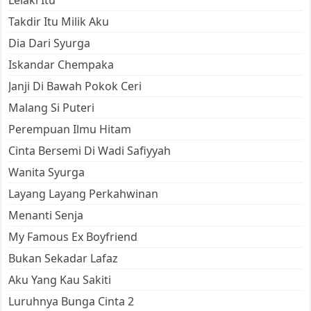
Lelaki Itu
Takdir Itu Milik Aku
Dia Dari Syurga
Iskandar Chempaka
Janji Di Bawah Pokok Ceri
Malang Si Puteri
Perempuan Ilmu Hitam
Cinta Bersemi Di Wadi Safiyyah
Wanita Syurga
Layang Layang Perkahwinan
Menanti Senja
My Famous Ex Boyfriend
Bukan Sekadar Lafaz
Aku Yang Kau Sakiti
Luruhnya Bunga Cinta 2