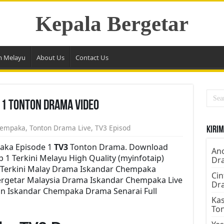
Kepala Bergetar
m Melayu
About Us
Contact Us
 1 Tonton Drama Video
hempaka
,
Tonton Drama Live
,
TV3 Episod
Kirim
aka Episode 1
TV3
Tonton Drama. Download
Ano
1 Terkini Melayu High Quality (myinfotaip)
Dr
 Terkini Malay Drama Iskandar Chempaka
Cin
ergetar Malaysia Drama Iskandar Chempaka Live
Dr
on Iskandar Chempaka Drama Senarai Full
Kas
To