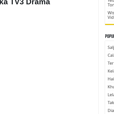
ka TV3 Drama
Yes
To
Wis
Vi
Popul
Sal
Cal
Ter
Kel
Hai
Kh
Lel
Tak
Dia