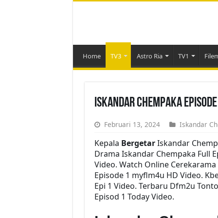
Home
TV3
Astro Ria
TV1
File
Iskandar Chempaka Episode
Februari 13, 2024
Iskandar C
Kepala
Bergetar
Iskandar Chemp
Drama Iskandar Chempaka Full Ep 
Video. Watch Online Cerekarama
Episode 1 myflm4u HD Video. Kb
Epi 1 Video. Terbaru Dfm2u Tont
Episod 1 Today Video.