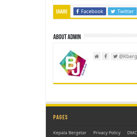
Facebook
Twitter
Share
About admin
@Kberg
Pages
Kepala Bergetar
Privacy Policy
DMCA