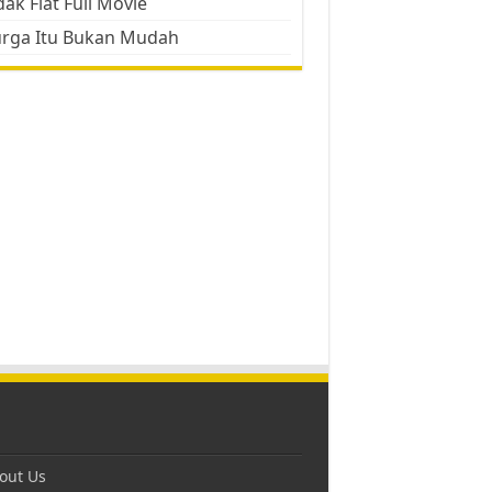
ak Flat Full Movie
urga Itu Bukan Mudah
out Us