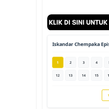
Iskandar Chempaka Epi
1
2
3
4
12
13
14
15