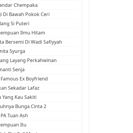
kandar Chempaka
ji Di Bawah Pokok Ceri
ang Si Puteri
rempuan Ilmu Hitam
ta Bersemi Di Wadi Safiyyah
ita Syurga
yang Layang Perkahwinan
anti Senja
Famous Ex Boyfriend
an Sekadar Lafaz
 Yang Kau Sakiti
uhnya Bunga Cinta 2
 PA Tuan Ash
rempuan Itu