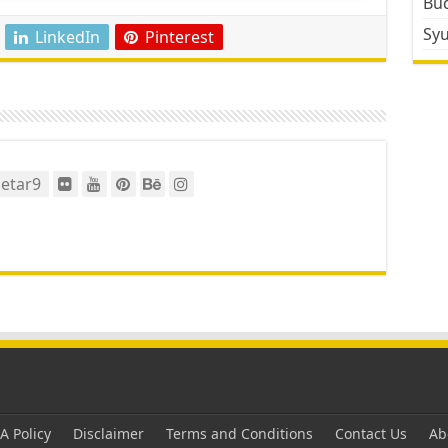
Bud
Sy
LinkedIn
Pinterest
etar9
 Policy
Disclaimer
Terms and Conditions
Contact Us
Ab