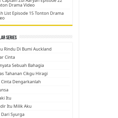
! Captain Zul Aaryan Episode 22
nton Drama Video
h List Episode 15 Tonton Drama
deo
ar Series
ju Rindu Di Bumi Auckland
ar Cinta
nyata Sebuah Bahagia
as Tahanan Cikgu Hiragi
 Cinta Dengarkanlah
unsa
aki Itu
dir Itu Milik Aku
 Dari Syurga