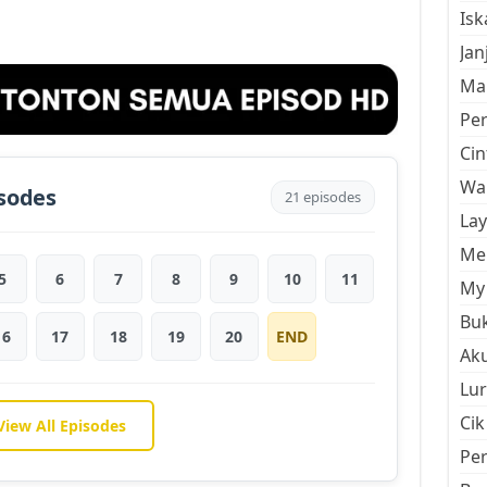
Is
Jan
Mal
Pe
Cin
Wan
sodes
21 episodes
La
Men
5
6
7
8
9
10
11
My 
Buk
16
17
18
19
20
END
Aku
Lur
Cik
View All Episodes
Pe