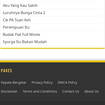
Aku Yang Kau Sakiti
Luruhnya Bunga Cinta 2
Cik PA Tuan Ash
Perempuan Itu
Budak Flat Full Movie
Syurga Itu Bukan Mudah
Pages
Kepala Bergetar
Privacy Policy
DMCA Policy
Disclaimer
Terms and Conditions
Contact Us
About Us