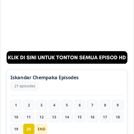
Iskandar Chempaka Episodes
21 episodes
1
2
3
4
5
6
7
8
9
10
11
12
13
14
15
16
17
18
19
20
END