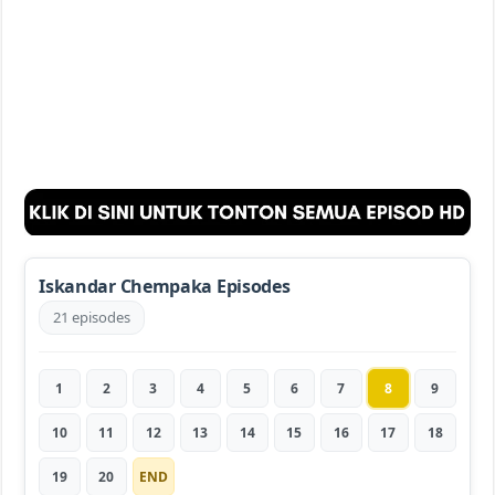
Iskandar Chempaka Episodes
21 episodes
1
2
3
4
5
6
7
8
9
10
11
12
13
14
15
16
17
18
19
20
END