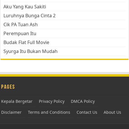
Aku Yang Kau Sakiti
Luruhnya Bunga Cinta 2
Cik PA Tuan Ash
Perempuan Itu
Budak Flat Full Movie
Syurga Itu Bukan Mudah
Pages
Kepala Bergetar
Privacy Policy
DMCA Policy
Disclaimer
Terms and Conditions
Contact Us
About Us