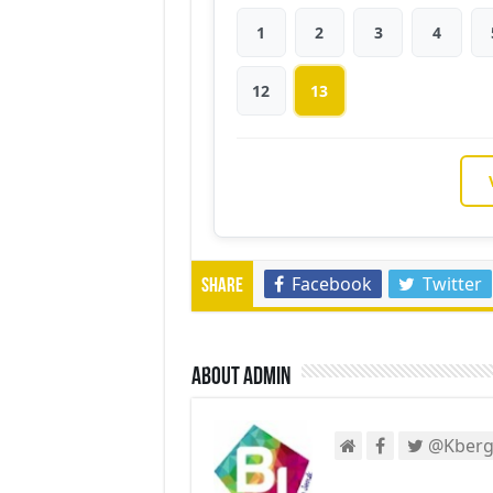
1
2
3
4
12
13
Facebook
Twitter
Share
About admin
@Kberg