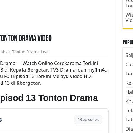
Yes
To
Wis
Vi
 Tonton Drama Video
Popul
alahku
,
Tonton Drama Live
Sal
on Drama — Watch Online Cerekarama Terkini
Cal
13 di
Kepala Bergetar
, TV3 Drama, dan myflm4u.
Ter
u Full Episod 13 Terkini Melayu Video HD.
od 13 di
Kbergetar
.
Kel
Hai
 Episod 13 Tonton Drama
Kh
Lel
s
Tak
13 episodes
Dia