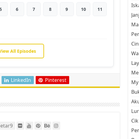
Is
5
6
7
8
9
10
11
Jan
Mal
Pe
Cin
View All Episodes
Wan
La
Men
LinkedIn
Pinterest
My 
Buk
Aku
Lur
Cik
etar9
Pe