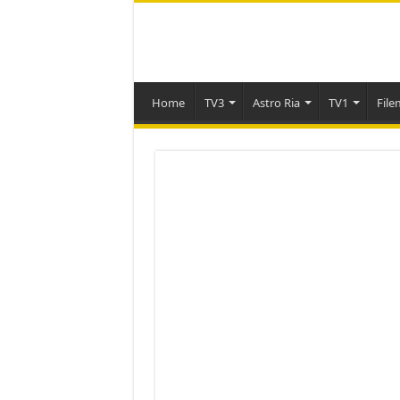
Home
TV3
Astro Ria
TV1
File