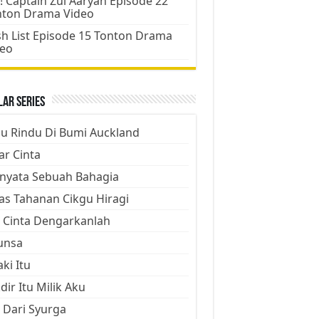
! Captain Zul Aaryan Episode 22
nton Drama Video
h List Episode 15 Tonton Drama
deo
ar Series
ju Rindu Di Bumi Auckland
ar Cinta
nyata Sebuah Bahagia
as Tahanan Cikgu Hiragi
 Cinta Dengarkanlah
unsa
aki Itu
dir Itu Milik Aku
 Dari Syurga