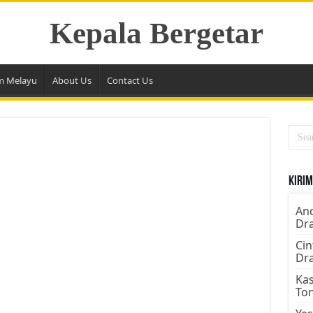
Kepala Bergetar
m Melayu
About Us
Contact Us
Kirim
Ano
Dr
Cin
Dr
Kas
To