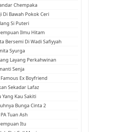
kandar Chempaka
ji Di Bawah Pokok Ceri
ang Si Puteri
rempuan Ilmu Hitam
ta Bersemi Di Wadi Safiyyah
ita Syurga
yang Layang Perkahwinan
anti Senja
Famous Ex Boyfriend
an Sekadar Lafaz
 Yang Kau Sakiti
uhnya Bunga Cinta 2
 PA Tuan Ash
rempuan Itu