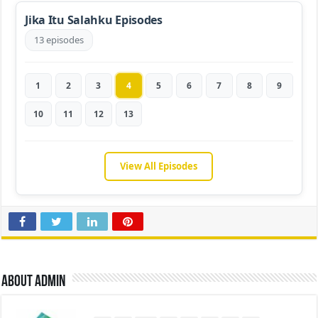
Jika Itu Salahku Episodes
13 episodes
1
2
3
4
5
6
7
8
9
10
11
12
13
View All Episodes
About admin