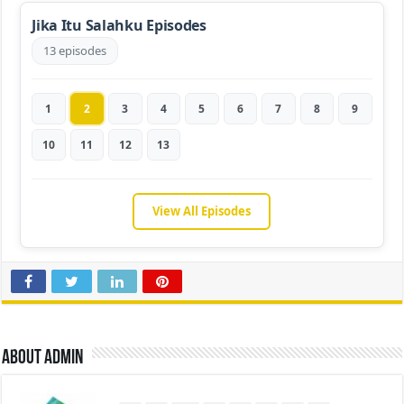
Jika Itu Salahku Episodes
13 episodes
1
2
3
4
5
6
7
8
9
10
11
12
13
View All Episodes
About admin