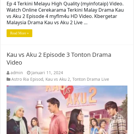
Ep 4 Terkini Melayu High Quality (myinfotaip) Video.
Watch Online Cerekarama Terkini Malay Drama Kau
vs Aku 2 Episode 4 myflm4u HD Video. Kbergetar
Malaysia Drama Kau vs Aku 2 Live …
Read More »
Kau vs Aku 2 Episode 3 Tonton Drama
Video
admin
Januari 11, 2024
Astro Ria Episod
,
Kau vs Aku 2
,
Tonton Drama Live