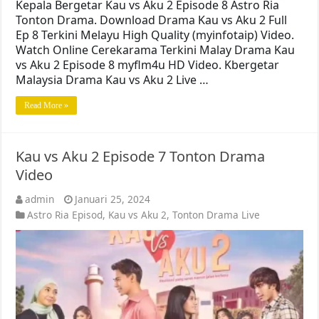
Kepala Bergetar Kau vs Aku 2 Episode 8 Astro Ria
Tonton Drama. Download Drama Kau vs Aku 2 Full
Ep 8 Terkini Melayu High Quality (myinfotaip) Video.
Watch Online Cerekarama Terkini Malay Drama Kau
vs Aku 2 Episode 8 myflm4u HD Video. Kbergetar
Malaysia Drama Kau vs Aku 2 Live …
Read More »
Kau vs Aku 2 Episode 7 Tonton Drama
Video
admin
Januari 25, 2024
Astro Ria Episod
,
Kau vs Aku 2
,
Tonton Drama Live