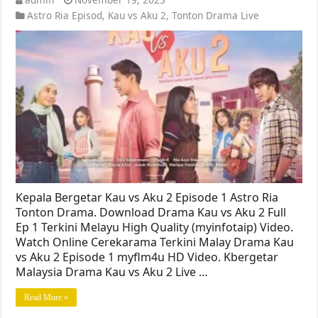
Astro Ria Episod
,
Kau vs Aku 2
,
Tonton Drama Live
Kepala Bergetar Kau vs Aku 2 Episode 1 Astro Ria
Tonton Drama. Download Drama Kau vs Aku 2 Full
Ep 1 Terkini Melayu High Quality (myinfotaip) Video.
Watch Online Cerekarama Terkini Malay Drama Kau
vs Aku 2 Episode 1 myflm4u HD Video. Kbergetar
Malaysia Drama Kau vs Aku 2 Live …
Read More »