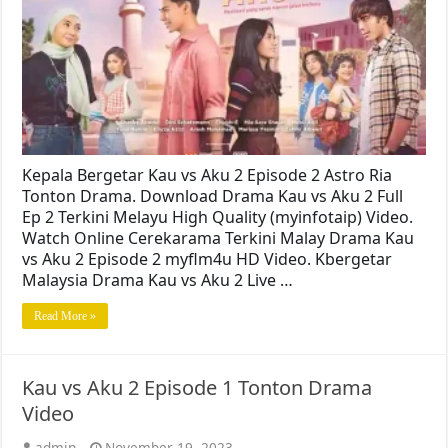
Kepala Bergetar Kau vs Aku 2 Episode 2 Astro Ria
Tonton Drama. Download Drama Kau vs Aku 2 Full
Ep 2 Terkini Melayu High Quality (myinfotaip) Video.
Watch Online Cerekarama Terkini Malay Drama Kau
vs Aku 2 Episode 2 myflm4u HD Video. Kbergetar
Malaysia Drama Kau vs Aku 2 Live …
Read More »
Kau vs Aku 2 Episode 1 Tonton Drama
Video
admin
November 19, 2023