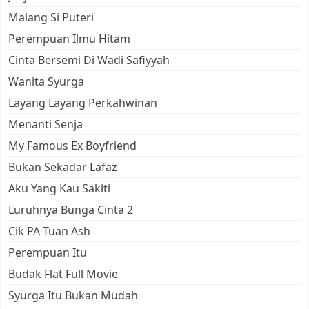
Malang Si Puteri
Perempuan Ilmu Hitam
Cinta Bersemi Di Wadi Safiyyah
Wanita Syurga
Layang Layang Perkahwinan
Menanti Senja
My Famous Ex Boyfriend
Bukan Sekadar Lafaz
Aku Yang Kau Sakiti
Luruhnya Bunga Cinta 2
Cik PA Tuan Ash
Perempuan Itu
Budak Flat Full Movie
Syurga Itu Bukan Mudah