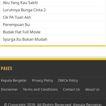
Aku Yang Kau Sakiti
Luruhnya Bunga Cinta 2
Cik PA Tuan Ash
Perempuan Itu
Budak Flat Full Movie
Syurga Itu Bukan Mudah
Pages
Kepala Bergetar
Privacy Policy
DMCA Policy
Disclaimer
Terms and Conditions
Contact Us
About Us
© Copyright 2026, All Rights Reserved.
Kepala Bergetar