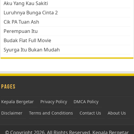
Aku Yang Kau Sakiti
Luruhnya Bunga Cinta 2
Cik PA Tuan Ash
Perempuan Itu
Budak Flat Full Movie
Syurga Itu Bukan Mudah
Pages
Kepala Bergetar
Privacy Policy
DMCA Policy
Disclaimer
Terms and Conditions
Contact Us
About Us
© Copyright 2026, All Rights Reserved.
Kepala Bergetar