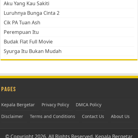
Aku Yang Kau Sakiti
Luruhnya Bunga Cinta 2
Cik PA Tuan Ash
Perempuan Itu
Budak Flat Full Movie
Syurga Itu Bukan Mudah
Pages
Kepala Bergetar
Privacy Policy
DMCA Policy
Disclaimer
Terms and Conditions
Contact Us
About Us
© Copyright 2026, All Rights Reserved.
Kepala Bergetar