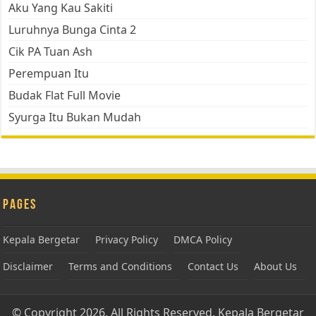
Aku Yang Kau Sakiti
Luruhnya Bunga Cinta 2
Cik PA Tuan Ash
Perempuan Itu
Budak Flat Full Movie
Syurga Itu Bukan Mudah
Pages
Kepala Bergetar
Privacy Policy
DMCA Policy
Disclaimer
Terms and Conditions
Contact Us
About Us
© Copyright 2026, All Rights Reserved.
Kepala Bergetar