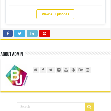
View All Episodes
About admin