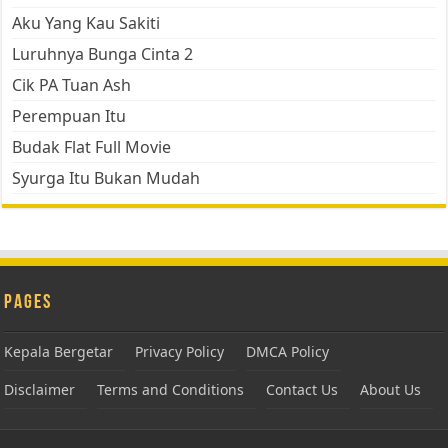
Aku Yang Kau Sakiti
Luruhnya Bunga Cinta 2
Cik PA Tuan Ash
Perempuan Itu
Budak Flat Full Movie
Syurga Itu Bukan Mudah
Pages
Kepala Bergetar
Privacy Policy
DMCA Policy
Disclaimer
Terms and Conditions
Contact Us
About Us