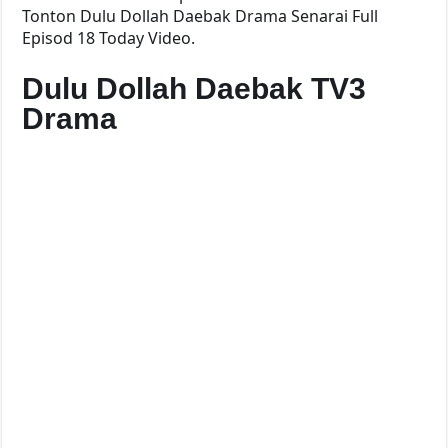
Tonton Dulu Dollah Daebak Drama Senarai Full
Episod 18 Today Video.
Dulu Dollah Daebak TV3
Drama