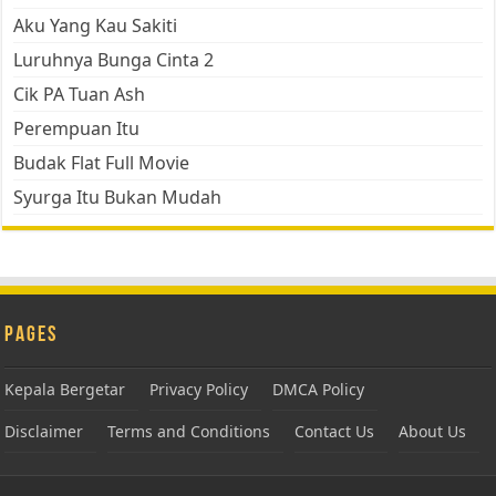
Aku Yang Kau Sakiti
Luruhnya Bunga Cinta 2
Cik PA Tuan Ash
Perempuan Itu
Budak Flat Full Movie
Syurga Itu Bukan Mudah
Pages
Kepala Bergetar
Privacy Policy
DMCA Policy
Disclaimer
Terms and Conditions
Contact Us
About Us