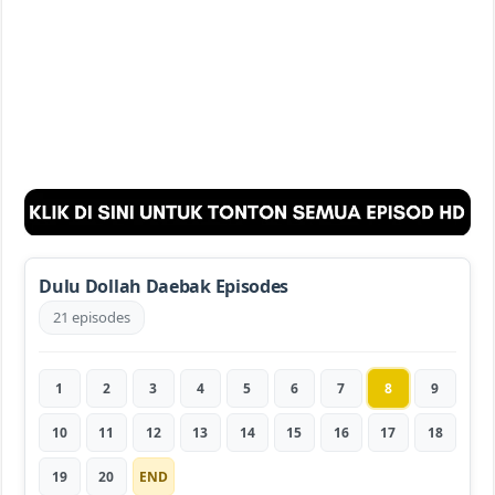
Dulu Dollah Daebak Episodes
21 episodes
1
2
3
4
5
6
7
8
9
10
11
12
13
14
15
16
17
18
19
20
END