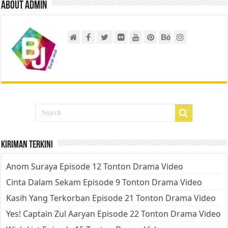
About admin
Kiriman Terkini
Anom Suraya Episode 12 Tonton Drama Video
Cinta Dalam Sekam Episode 9 Tonton Drama Video
Kasih Yang Terkorban Episode 21 Tonton Drama Video
Yes! Captain Zul Aaryan Episode 22 Tonton Drama Video