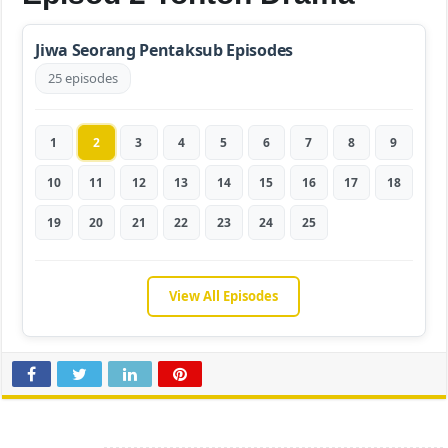
Jiwa Seorang Pentaksub Episodes
25 episodes
1
2
3
4
5
6
7
8
9
10
11
12
13
14
15
16
17
18
19
20
21
22
23
24
25
View All Episodes