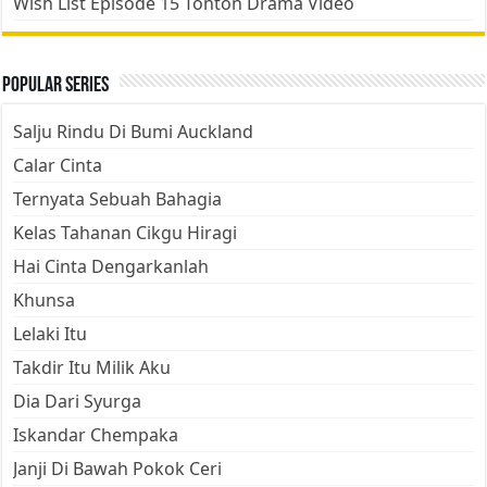
Wish List Episode 15 Tonton Drama Video
Popular Series
Salju Rindu Di Bumi Auckland
Calar Cinta
Ternyata Sebuah Bahagia
Kelas Tahanan Cikgu Hiragi
Hai Cinta Dengarkanlah
Khunsa
Lelaki Itu
Takdir Itu Milik Aku
Dia Dari Syurga
Iskandar Chempaka
Janji Di Bawah Pokok Ceri