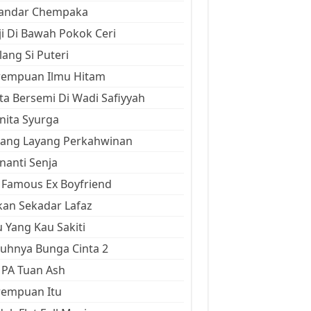
kandar Chempaka
ji Di Bawah Pokok Ceri
ang Si Puteri
rempuan Ilmu Hitam
ta Bersemi Di Wadi Safiyyah
ita Syurga
yang Layang Perkahwinan
anti Senja
Famous Ex Boyfriend
an Sekadar Lafaz
 Yang Kau Sakiti
uhnya Bunga Cinta 2
 PA Tuan Ash
rempuan Itu