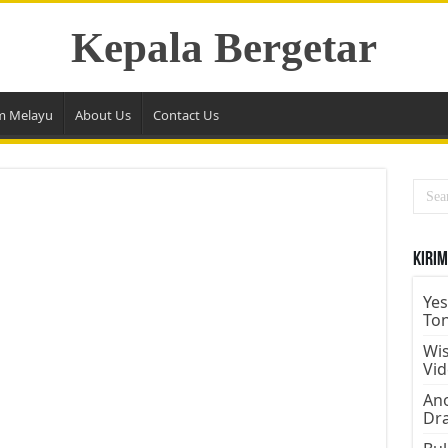
Kepala Bergetar
m Melayu
About Us
Contact Us
Kirim
Yes
To
Wis
Vi
Ano
Dr