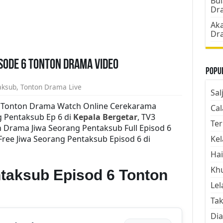
Bul
Dr
Aka
Dr
sode 6 Tonton Drama Video
Popul
aksub
,
Tonton Drama Live
Sal
6 Tonton Drama Watch Online Cerekarama
Cal
g Pentaksub Ep 6 di
Kepala Bergetar
, TV3
Ter
Drama Jiwa Seorang Pentaksub Full Episod 6
Free Jiwa Seorang Pentaksub Episod 6 di
Kel
Hai
Kh
taksub Episod 6 Tonton
Lel
Tak
Dia