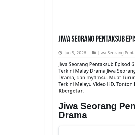
Jiwa Seorang Pentaksub Epi
Jun 8, 2026
Jiwa Seorang Pent
Jiwa Seorang Pentaksub Episod 
Terkini Malay Drama Jiwa Seoran
Drama, dan myflm4u. Muat Turun 
Terkini Melayu Video HD. Tonton 
Kbergetar
.
Jiwa Seorang Pen
Drama