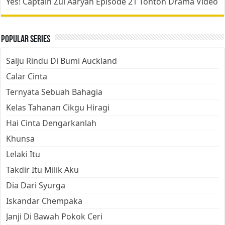
Yes! Captain Zul Aaryan Episode 21 Tonton Drama Video
Popular Series
Salju Rindu Di Bumi Auckland
Calar Cinta
Ternyata Sebuah Bahagia
Kelas Tahanan Cikgu Hiragi
Hai Cinta Dengarkanlah
Khunsa
Lelaki Itu
Takdir Itu Milik Aku
Dia Dari Syurga
Iskandar Chempaka
Janji Di Bawah Pokok Ceri