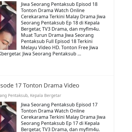
Jiwa Seorang Pentaksub Episod 18
Tonton Drama Watch Online
Cerekarama Terkini Malay Drama Jiwa
Seorang Pentaksub Ep 18 di Kepala
Bergetar, TV3 Drama, dan myflm4u.
Muat Turun Drama Jiwa Seorang
Pentaksub Full Episod 18 Terkini
Melayu Video HD. Tonton Free Jiwa
Kbergetar. Jiwa Seorang Pentaksub …
isode 17 Tonton Drama Video
rang Pentaksub
,
Kepala Bergetar
Jiwa Seorang Pentaksub Episod 17
Tonton Drama Watch Online
Cerekarama Terkini Malay Drama Jiwa
Seorang Pentaksub Ep 17 di Kepala
Bergetar, TV3 Drama, dan myflm4u.