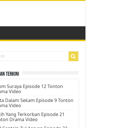
an Terkini
m Suraya Episode 12 Tonton
ama Video
ta Dalam Sekam Episode 9 Tonton
ama Video
ih Yang Terkorban Episode 21
nton Drama Video