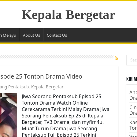
Kepala Bergetar
m Melayu
About Us
Contact Us
isode 25 Tonton Drama Video
Kirim
rang Pentaksub
,
Kepala Bergetar
Ano
Jiwa Seorang Pentaksub Episod 25
Dr
Tonton Drama Watch Online
Cin
Cerekarama Terkini Malay Drama Jiwa
Dr
Seorang Pentaksub Ep 25 di Kepala
Bergetar, TV3 Drama, dan myflm4u.
Kas
To
Muat Turun Drama Jiwa Seorang
Pentaksub Full Episod 25 Terkini