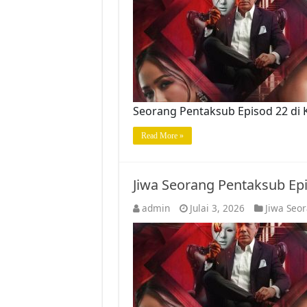
Seorang Pentaksub Episod 22 di 
Read More »
Jiwa Seorang Pentaksub Ep
admin
Julai 3, 2026
Jiwa Seo