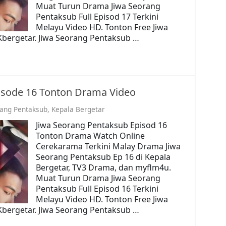
Muat Turun Drama Jiwa Seorang
Pentaksub Full Episod 17 Terkini
Melayu Video HD. Tonton Free Jiwa
Kbergetar. Jiwa Seorang Pentaksub …
isode 16 Tonton Drama Video
rang Pentaksub
,
Kepala Bergetar
Jiwa Seorang Pentaksub Episod 16
Tonton Drama Watch Online
Cerekarama Terkini Malay Drama Jiwa
Seorang Pentaksub Ep 16 di Kepala
Bergetar, TV3 Drama, dan myflm4u.
Muat Turun Drama Jiwa Seorang
Pentaksub Full Episod 16 Terkini
Melayu Video HD. Tonton Free Jiwa
Kbergetar. Jiwa Seorang Pentaksub …