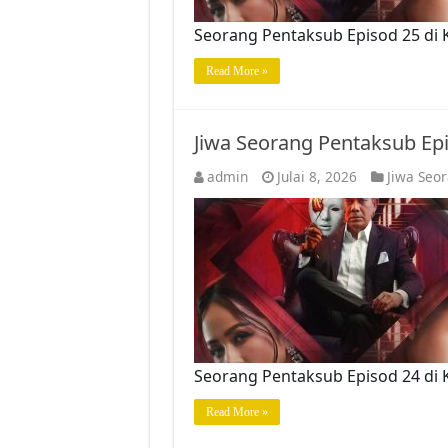
Seorang Pentaksub Episod 25 di 
Read More »
Jiwa Seorang Pentaksub Ep
admin
Julai 8, 2026
Jiwa Seo
Seorang Pentaksub Episod 24 di 
Read More »